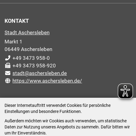
KONTAKT
Stadt Aschersleben
Markt 1
06449 Aschersleben
+49 3473 958-0
+49 3473 958-920
stadt@aschersleben.de
https://www.aschersleben.de/
ÖFFNUNGSZEITEN STADTVERWALTUNG
Dieser Internetauftritt verwendet Cookies für persönliche
Einstellungen und besondere Funktionen.
Montag: 09:00-12:00 /14:00-15:00 Uhr
Außerdem möchten wir Cookies auch verwenden, um statistische
Dienstag: 09:00-12:00 /14:00-16:00 Uhr
Daten zur Nutzung unseres Angebots zu sammeln. Dafür bitten wir
Mittwoch: 09:00 - 12:00 Uhr (nach vorheriger
um Ihr Einverständnis.