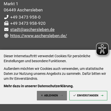
Markt 1
06449 Aschersleben
+49 3473 958-0
+49 3473 958-920
stadt@aschersleben.de
https://www.aschersleben.de/
ÖFFNUNGSZEITEN STADTVERWALTUNG
Dieser Internetauftritt verwendet Cookies für persönliche
Einstellungen und besondere Funktionen.
Montag: 09:00-12:00 /14:00-15:00 Uhr
Außerdem möchten wir Cookies auch verwenden, um statistische
Dienstag: 09:00-12:00 /14:00-16:00 Uhr
Daten zur Nutzung unseres Angebots zu sammeln. Dafür bitten wir
Mittwoch: 09:00 - 12:00 Uhr (nach vorheriger
um Ihr Einverständnis.
Terminvereinbarung)
Mehr dazu in unserer Datenschutzerklärung.
Donnerstag: 09:00-12:00 /14:00-18:00 Uhr
ABLEHNEN
EINVERSTANDEN
Freitag: 09:00-12:00 Uhr