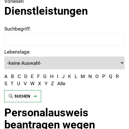
Vorlesen
Dienstleistungen
Suchbegriff:
Lebenslage:
A
B
C
D
E
F
G
H
I
J
K
L
M
N
O
P
Q
R
S
T
U
V
W
X
Y
Z
Alle
SUCHEN
Personalausweis
beantragen wegen