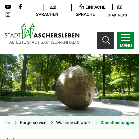
EINFACHE
SPRACHEN
SPRACHE
STADTPLAN
ÄLTESTE STADT SACHSEN-ANHALTS
MENÜ
tseite
Bürgerservice
Wo finde ich was?
Dienstleistungen