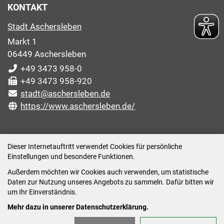
KONTAKT
Stadt Aschersleben
Markt 1
06449 Aschersleben
+49 3473 958-0
+49 3473 958-920
stadt@aschersleben.de
https://www.aschersleben.de/
ÖFFNUNGSZEITEN STADTVERWALTUNG
Dieser Internetauftritt verwendet Cookies für persönliche
Einstellungen und besondere Funktionen.
Montag: 09:00-12:00 /14:00-15:00 Uhr
Außerdem möchten wir Cookies auch verwenden, um statistische
Dienstag: 09:00-12:00 /14:00-16:00 Uhr
Daten zur Nutzung unseres Angebots zu sammeln. Dafür bitten wir
Mittwoch: 09:00 - 12:00 Uhr (nach vorheriger
um Ihr Einverständnis.
Terminvereinbarung)
Mehr dazu in unserer Datenschutzerklärung.
Donnerstag: 09:00-12:00 /14:00-18:00 Uhr