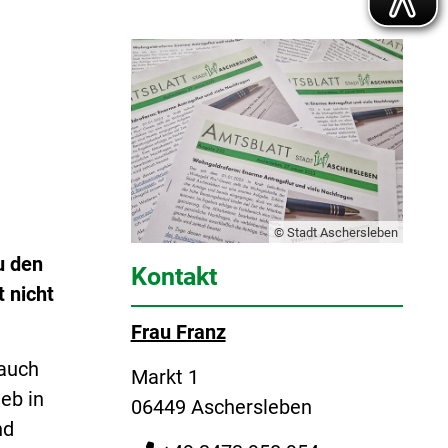
© Stadt Aschersleben
u den
Kontakt
 nicht
Frau Franz
 auch
Markt 1
eb in
06449 Aschersleben
nd