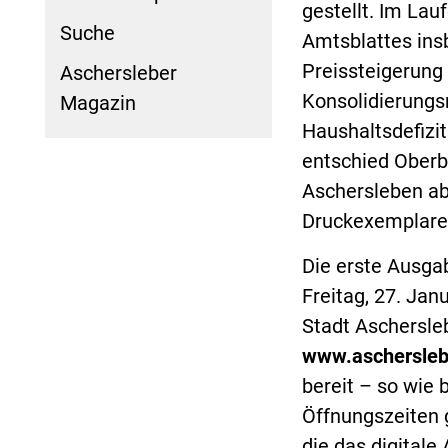
gestellt. Im Lau
Suche
Amtsblattes ins
Preissteigerung 
Aschersleber
Konsolidierung
Magazin
Haushaltsdefizit
entschied Oberb
Aschersleben a
Druckexemplaren 
Die erste Ausgab
Freitag, 27. Ja
Stadt Aschersle
www.aschersleb
bereit – so wie 
Öffnungszeiten 
die das digital