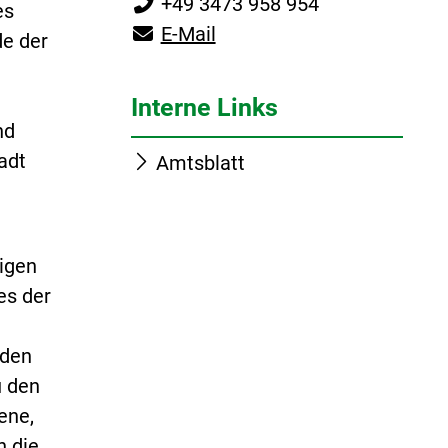
+49 3473 958 954
es
E-Mail
de der
Interne Links
nd
adt
Amtsblatt
gigen
es der
aden
u den
ene,
n die