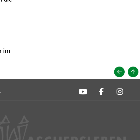
m im
t