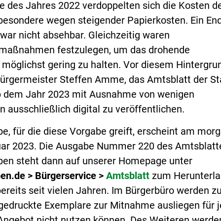
fe des Jahres 2022 verdoppelten sich die Kosten d
besondere wegen steigender Papierkosten. Ein En
war nicht absehbar. Gleichzeitig waren
smaßnahmen festzulegen, um das drohende
 möglichst gering zu halten. Vor diesem Hintergru
ürgermeister Steffen Amme, das Amtsblatt der St
b dem Jahr 2023 mit Ausnahme von wenigen
ausschließlich digital zu veröffentlichen.
e, für die diese Vorgabe greift, erscheint am mor
nuar 2023. Die Ausgabe Nummer 220 des Amtsblatt
ben steht dann auf unserer Homepage unter
en.de
> Bürgerservice >
Amtsblatt
zum Herunterl
bereits seit vielen Jahren. Im Bürgerbüro werden z
gedruckte Exemplare zur Mitnahme ausliegen für j
e Angebot nicht nutzen können. Des Weiteren werde