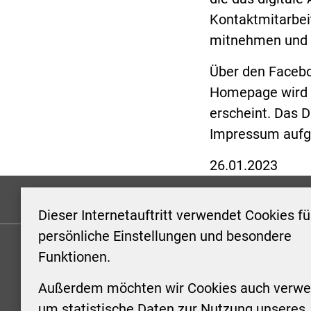
Kontaktmitarbeit
mitnehmen und d
Über den Facebo
Homepage wird z
erscheint. Das 
Impressum aufgef
26.01.2023
Formulare
Kontakt/Hinweis geben
Impressum
Dieser Internetauftritt verwendet Cookies fü
persönliche Einstellungen und besondere
Funktionen.
KONTAKT
ÖFFNUN
STADTV
Außerdem möchten wir Cookies auch verwe
Stadt Aschersleben
um statistische Daten zur Nutzung unseres