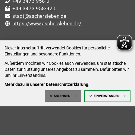
+49 3473 958-0
+49 3473 958-920
stadt@aschersleben.de
https://www.aschersleben.de/
ÖFFNUNGSZEITEN STADTVERWALTUNG
Dieser Internetauftritt verwendet Cookies für persönliche
Einstellungen und besondere Funktionen.
Montag: 09:00-12:00 /14:00-15:00 Uhr
Außerdem möchten wir Cookies auch verwenden, um statistische
Dienstag: 09:00-12:00 /14:00-16:00 Uhr
Daten zur Nutzung unseres Angebots zu sammeln. Dafür bitten wir
Mittwoch: 09:00 - 12:00 Uhr (nach vorheriger
um Ihr Einverständnis.
Terminvereinbarung)
Mehr dazu in unserer Datenschutzerklärung.
Donnerstag: 09:00-12:00 /14:00-18:00 Uhr
ABLEHNEN
EINVERSTANDEN
Freitag: 09:00-12:00 Uhr