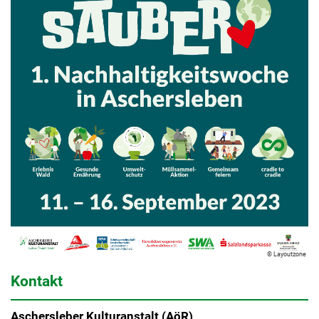
© Layoutzone
Kontakt
Aschersleber Kulturanstalt (AöR)