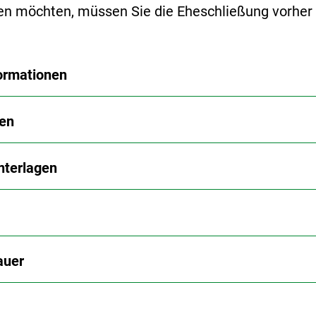
en möchten, müssen Sie die Eheschließung vorher
ormationen
en
nterlagen
auer