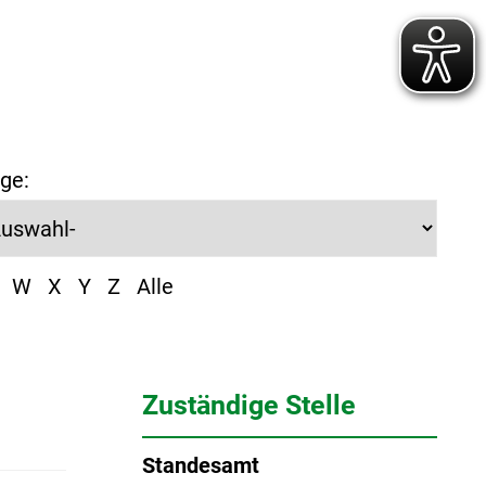
ge:
W
X
Y
Z
Alle
Zuständige Stelle
Standesamt