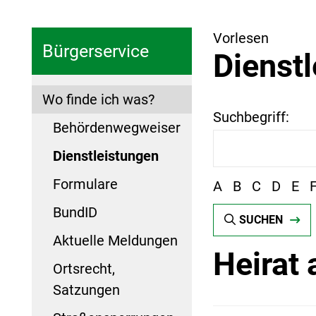
Vorlesen
Bürgerservice
Dienst
Wo finde ich was?
Suchbegriff:
Behördenwegweiser
Dienstleistungen
Formulare
A
B
C
D
E
BundID
SUCHEN
Aktuelle Meldungen
Heirat
Ortsrecht,
Satzungen