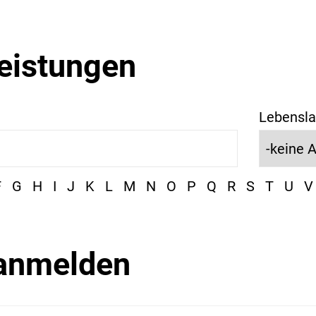
leistungen
Lebensla
F
G
H
I
J
K
L
M
N
O
P
Q
R
S
T
U
V
 anmelden