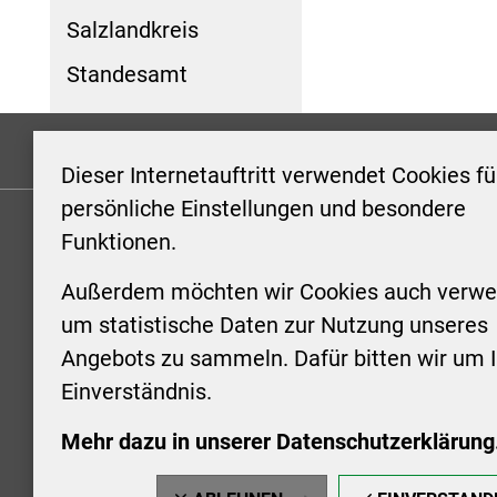
Salzlandkreis
Standesamt
Formulare
Kontakt/Hinweis geben
Impressum
Dieser Internetauftritt verwendet Cookies fü
persönliche Einstellungen und besondere
Funktionen.
KONTAKT
ÖFFNUN
STADTV
Außerdem möchten wir Cookies auch verwe
Stadt Aschersleben
um statistische Daten zur Nutzung unseres
Markt 1
Montag: 0
Angebots zu sammeln. Dafür bitten wir um I
06449 Aschersleben
Uhr
Einverständnis.
+49 3473 958-0
Dienstag:
+49 3473 958-920
Uhr
Mehr dazu in unserer Datenschutzerklärung
stadt@aschersleben.de
Mittwoch: 
https://www.aschersleben.de/
vorheriger