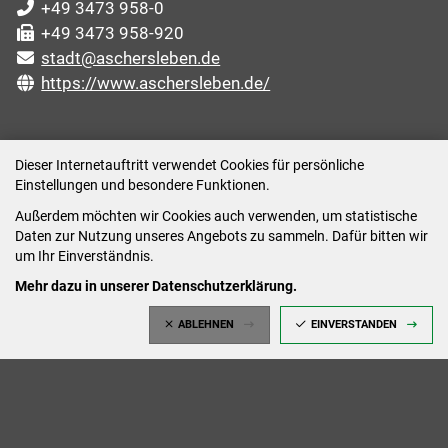
+49 3473 958-0
+49 3473 958-920
stadt@aschersleben.de
https://www.aschersleben.de/
ÖFFNUNGSZEITEN STADTVERWALTUNG
Dieser Internetauftritt verwendet Cookies für persönliche
Einstellungen und besondere Funktionen.
Montag: 09:00-12:00 /14:00-15:00 Uhr
Außerdem möchten wir Cookies auch verwenden, um statistische
Dienstag: 09:00-12:00 /14:00-16:00 Uhr
Daten zur Nutzung unseres Angebots zu sammeln. Dafür bitten wir
Mittwoch: 09:00 - 12:00 Uhr (nach vorheriger
um Ihr Einverständnis.
Terminvereinbarung)
Mehr dazu in unserer Datenschutzerklärung.
Donnerstag: 09:00-12:00 /14:00-18:00 Uhr
ABLEHNEN
EINVERSTANDEN
Freitag: 09:00-12:00 Uhr