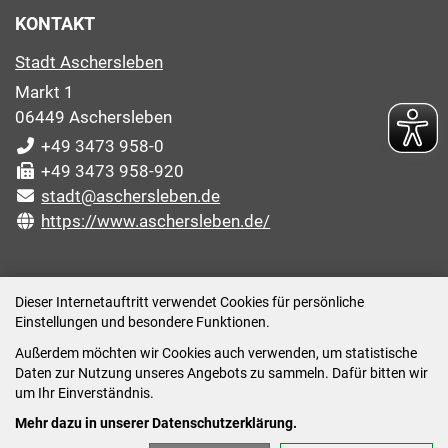
KONTAKT
Stadt Aschersleben
Markt 1
06449 Aschersleben
+49 3473 958-0
+49 3473 958-920
stadt@aschersleben.de
https://www.aschersleben.de/
ÖFFNUNGSZEITEN STADTVERWALTUNG
Dieser Internetauftritt verwendet Cookies für persönliche
Einstellungen und besondere Funktionen.
Montag: 09:00-12:00 /14:00-15:00 Uhr
Außerdem möchten wir Cookies auch verwenden, um statistische
Dienstag: 09:00-12:00 /14:00-16:00 Uhr
Daten zur Nutzung unseres Angebots zu sammeln. Dafür bitten wir
Mittwoch: 09:00 - 12:00 Uhr (nach vorheriger
um Ihr Einverständnis.
Terminvereinbarung)
Mehr dazu in unserer Datenschutzerklärung.
Donnerstag: 09:00-12:00 /14:00-18:00 Uhr