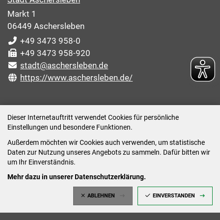
Markt 1
06449 Aschersleben
+49 3473 958-0
+49 3473 958-920
stadt@aschersleben.de
https://www.aschersleben.de/
ÖFFNUNGSZEITEN STADTVERWALTUNG
Dieser Internetauftritt verwendet Cookies für persönliche
Einstellungen und besondere Funktionen.
Montag: 09:00-12:00 /14:00-15:00 Uhr
Außerdem möchten wir Cookies auch verwenden, um statistische
Dienstag: 09:00-12:00 /14:00-16:00 Uhr
Daten zur Nutzung unseres Angebots zu sammeln. Dafür bitten wir
Mittwoch: 09:00 - 12:00 Uhr (nach vorheriger
um Ihr Einverständnis.
Terminvereinbarung)
Mehr dazu in unserer Datenschutzerklärung.
Donnerstag: 09:00-12:00 /14:00-18:00 Uhr
ABLEHNEN
EINVERSTANDEN
Freitag: 09:00-12:00 Uhr