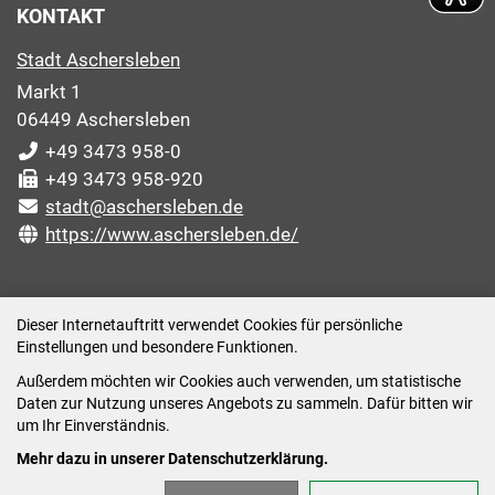
KONTAKT
Stadt Aschersleben
Markt 1
06449 Aschersleben
+49 3473 958-0
+49 3473 958-920
stadt@aschersleben.de
https://www.aschersleben.de/
ÖFFNUNGSZEITEN STADTVERWALTUNG
Dieser Internetauftritt verwendet Cookies für persönliche
Einstellungen und besondere Funktionen.
Montag: 09:00-12:00 /14:00-15:00 Uhr
Außerdem möchten wir Cookies auch verwenden, um statistische
Dienstag: 09:00-12:00 /14:00-16:00 Uhr
Daten zur Nutzung unseres Angebots zu sammeln. Dafür bitten wir
Mittwoch: 09:00 - 12:00 Uhr (nach vorheriger
um Ihr Einverständnis.
Terminvereinbarung)
Mehr dazu in unserer Datenschutzerklärung.
Donnerstag: 09:00-12:00 /14:00-18:00 Uhr