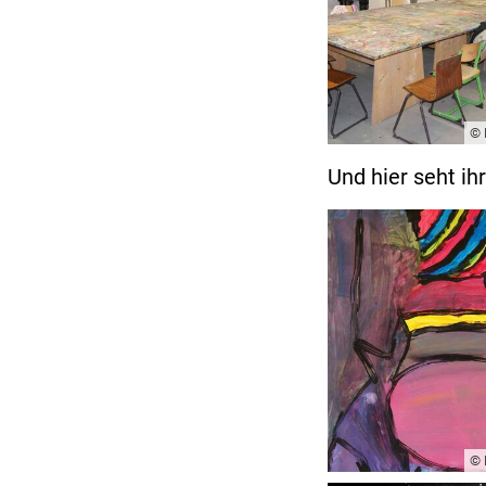
© 
Und hier seht ih
© 