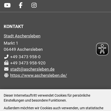
KONTAKT
Stadt Aschersleben
Markt 1
06449 Aschersleben
+49 3473 958-0
+49 3473 958-920
stadt@aschersleben.de
https://www.aschersleben.de/
ÖFFNUNGSZEITEN STADTVERWALTUNG
Dieser Internetauftritt verwendet Cookies für persönliche
Einstellungen und besondere Funktionen.
Montag: 09:00-12:00 /14:00-15:00 Uhr
Außerdem möchten wir Cookies auch verwenden, um statistische
Dienstag: 09:00-12:00 /14:00-16:00 Uhr