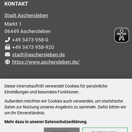
KONTAKT
Stadt Aschersleben
Markt 1
06449 Aschersleben
+49 3473 958-0
+49 3473 958-920
stadt@aschersleben.de
https://www.aschersleben.de/
ÖFFNUNGSZEITEN STADTVERWALTUNG
Dieser Internetauftritt verwendet Cookies für persönliche
Einstellungen und besondere Funktionen.
Montag: 09:00-12:00 /14:00-15:00 Uhr
Außerdem möchten wir Cookies auch verwenden, um statistische
Dienstag: 09:00-12:00 /14:00-16:00 Uhr
Daten zur Nutzung unseres Angebots zu sammeln. Dafür bitten wir
Mittwoch: 09:00 - 12:00 Uhr (nach vorheriger
um Ihr Einverständnis.
Terminvereinbarung)
Mehr dazu in unserer Datenschutzerklärung.
Donnerstag: 09:00-12:00 /14:00-18:00 Uhr