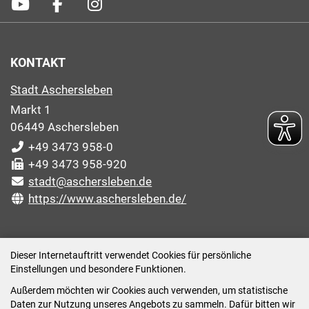
KONTAKT
Stadt Aschersleben
Markt 1
06449 Aschersleben
+49 3473 958-0
+49 3473 958-920
stadt@aschersleben.de
https://www.aschersleben.de/
ÖFFNUNGSZEITEN STADTVERWALTUNG
Dieser Internetauftritt verwendet Cookies für persönliche
Einstellungen und besondere Funktionen.
Montag: 09:00-12:00 /14:00-15:00 Uhr
Außerdem möchten wir Cookies auch verwenden, um statistische
Dienstag: 09:00-12:00 /14:00-16:00 Uhr
Daten zur Nutzung unseres Angebots zu sammeln. Dafür bitten wir