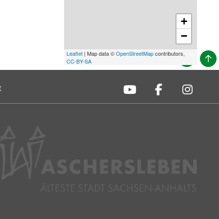
+
−
Leaflet
| Map data ©
OpenStreetMap
contributors,
CC-BY-SA
t