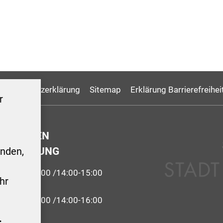
Datenschutzerklärung
Sitemap
Erklärung Barrierefreihei
r
GSZEITEN
ERWALTUNG
nden,
9:00-12:00 /14:00-15:00
hr
 09:00-12:00 /14:00-16:00
.