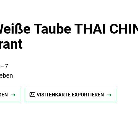
Weiße Taube THAI CHI
rant
6–7
leben
GEN
VISITENKARTE EXPORTIEREN