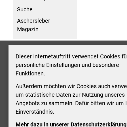
Suche
Aschersleber
Magazin
Formulare
Kontakt/Hinweis geben
Impressum
Dieser Internetauftritt verwendet Cookies fü
persönliche Einstellungen und besondere
Funktionen.
KONTAKT
ÖFFNUN
STADTV
Außerdem möchten wir Cookies auch verwe
Stadt Aschersleben
um statistische Daten zur Nutzung unseres
Markt 1
Montag: 0
Angebots zu sammeln. Dafür bitten wir um I
06449 Aschersleben
Uhr
Einverständnis.
+49 3473 958-0
Dienstag:
+49 3473 958-920
Uhr
Mehr dazu in unserer Datenschutzerklärung