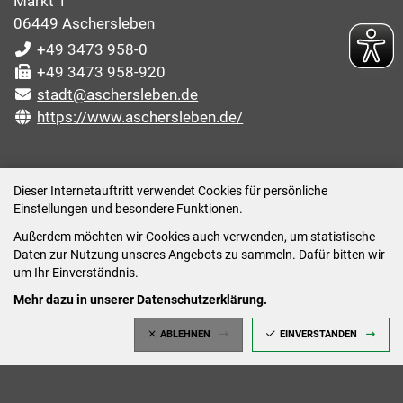
Markt 1
06449 Aschersleben
+49 3473 958-0
+49 3473 958-920
stadt@aschersleben.de
https://www.aschersleben.de/
ÖFFNUNGSZEITEN STADTVERWALTUNG
Dieser Internetauftritt verwendet Cookies für persönliche
Einstellungen und besondere Funktionen.
Montag: 09:00-12:00 /14:00-15:00 Uhr
Außerdem möchten wir Cookies auch verwenden, um statistische
Dienstag: 09:00-12:00 /14:00-16:00 Uhr
Daten zur Nutzung unseres Angebots zu sammeln. Dafür bitten wir
Mittwoch: 09:00 - 12:00 Uhr (nach vorheriger
um Ihr Einverständnis.
Terminvereinbarung)
Mehr dazu in unserer Datenschutzerklärung.
Donnerstag: 09:00-12:00 /14:00-18:00 Uhr
ABLEHNEN
EINVERSTANDEN
Freitag: 09:00-12:00 Uhr