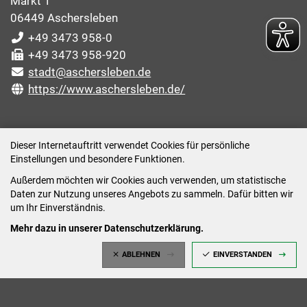
Markt 1
06449 Aschersleben
+49 3473 958-0
+49 3473 958-920
stadt@aschersleben.de
https://www.aschersleben.de/
ÖFFNUNGSZEITEN STADTVERWALTUNG
Dieser Internetauftritt verwendet Cookies für persönliche
Einstellungen und besondere Funktionen.
Montag: 09:00-12:00 /14:00-15:00 Uhr
Außerdem möchten wir Cookies auch verwenden, um statistische
Dienstag: 09:00-12:00 /14:00-16:00 Uhr
Daten zur Nutzung unseres Angebots zu sammeln. Dafür bitten wir
Mittwoch: 09:00 - 12:00 Uhr (nach vorheriger
um Ihr Einverständnis.
Terminvereinbarung)
Mehr dazu in unserer Datenschutzerklärung.
Donnerstag: 09:00-12:00 /14:00-18:00 Uhr
ABLEHNEN
EINVERSTANDEN
Freitag: 09:00-12:00 Uhr