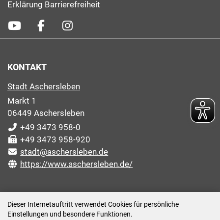
Erklärung Barrierefreiheit
KONTAKT
Stadt Aschersleben
Markt 1
06449 Aschersleben
+49 3473 958-0
+49 3473 958-920
stadt@aschersleben.de
https://www.aschersleben.de/
ÖFFNUNGSZEITEN STADTVERWALTUNG
Dieser Internetauftritt verwendet Cookies für persönliche
Einstellungen und besondere Funktionen.
Montag: 09:00-12:00 /14:00-15:00 Uhr