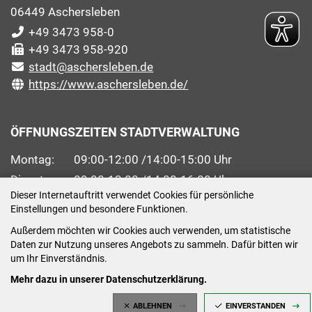
06449 Aschersleben
+49 3473 958-0
+49 3473 958-920
stadt@aschersleben.de
https://www.aschersleben.de/
ÖFFNUNGSZEITEN STADTVERWALTUNG
Montag: 09:00-12:00 /14:00-15:00 Uhr
Dienstag: 09:00-12:00 /14:00-16:00 Uhr
Dieser Internetauftritt verwendet Cookies für persönliche
Mittwoch: 09:00 - 12:00 Uhr (nach vorheriger
Einstellungen und besondere Funktionen.
Terminvereinbarung)
Außerdem möchten wir Cookies auch verwenden, um statistische
Donnerstag: 09:00-12:00 /14:00-18:00 Uhr
Daten zur Nutzung unseres Angebots zu sammeln. Dafür bitten wir
Freitag: 09:00-12:00 Uhr
um Ihr Einverständnis.
Mehr dazu in unserer Datenschutzerklärung.
ABLEHNEN
EINVERSTANDEN