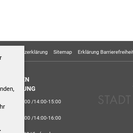
Datenschutzerklärung
Sitemap
Erklärung Barrierefreihei
r
GSZEITEN
ERWALTUNG
nden,
9:00-12:00 /14:00-15:00
hr
 09:00-12:00 /14:00-16:00
.