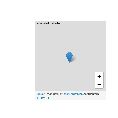
Karte wird geladen...
+
−
Leaflet
| Map data ©
OpenStreetMap
contributors,
CC-BY-SA