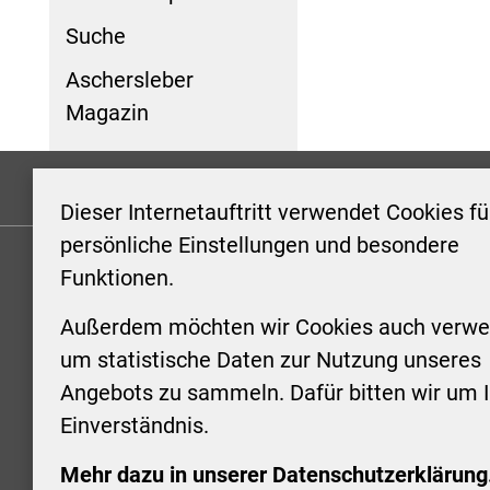
Suche
Aschersleber
Magazin
Formulare
Kontakt/Hinweis geben
Impressum
Dieser Internetauftritt verwendet Cookies fü
persönliche Einstellungen und besondere
Funktionen.
KONTAKT
ÖFFNUN
STADTV
Außerdem möchten wir Cookies auch verwe
Stadt Aschersleben
um statistische Daten zur Nutzung unseres
Markt 1
Montag: 0
Angebots zu sammeln. Dafür bitten wir um I
06449 Aschersleben
Uhr
Einverständnis.
+49 3473 958-0
Dienstag:
+49 3473 958-920
Uhr
Mehr dazu in unserer Datenschutzerklärung
stadt@aschersleben.de