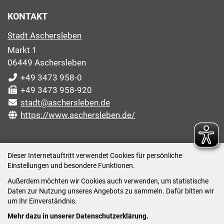
KONTAKT
Stadt Aschersleben
Markt 1
06449 Aschersleben
+49 3473 958-0
+49 3473 958-920
stadt@aschersleben.de
https://www.aschersleben.de/
ÖFFNUNGSZEITEN STADTVERWALTUNG
Dieser Internetauftritt verwendet Cookies für persönliche
Einstellungen und besondere Funktionen.
Montag: 09:00-12:00 /14:00-15:00 Uhr
Außerdem möchten wir Cookies auch verwenden, um statistische
Dienstag: 09:00-12:00 /14:00-16:00 Uhr
Daten zur Nutzung unseres Angebots zu sammeln. Dafür bitten wir
Mittwoch: 09:00 - 12:00 Uhr (nach vorheriger
um Ihr Einverständnis.
Terminvereinbarung)
Mehr dazu in unserer Datenschutzerklärung.