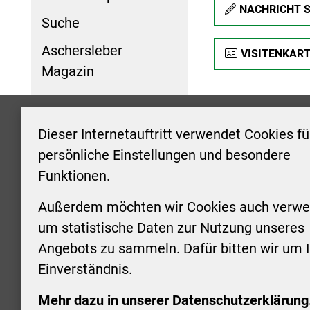
NACHRICHT 
Suche
Aschersleber
VISITENKAR
Magazin
Formulare
Kontakt/Hinweis geben
Impressum
Dieser Internetauftritt verwendet Cookies fü
persönliche Einstellungen und besondere
Funktionen.
KONTAKT
ÖFFNUN
STADTV
Außerdem möchten wir Cookies auch verwe
Stadt Aschersleben
um statistische Daten zur Nutzung unseres
Markt 1
Montag: 0
Angebots zu sammeln. Dafür bitten wir um I
06449 Aschersleben
Uhr
Einverständnis.
+49 3473 958-0
Dienstag:
+49 3473 958-920
Uhr
Mehr dazu in unserer Datenschutzerklärung
stadt@aschersleben.de