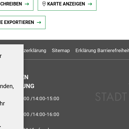
SCHREIBEN
KARTE ANZEIGEN
TE EXPORTIEREN
Datenschutzerklärung
Sitemap
Erklärung Barrierefreihei
r
GSZEITEN
ERWALTUNG
nden,
9:00-12:00 /14:00-15:00
hr
 09:00-12:00 /14:00-16:00
.