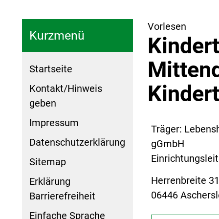
Vorlesen
Kurzmenü
Kindert
Mittend
Startseite
Kinder
Kontakt/Hinweis
geben
Impressum
Träger: Lebensh
Datenschutzerklärung
gGmbH
Einrichtungslei
Sitemap
Herrenbreite 3
Erklärung
06446 Aschers
Barrierefreiheit
Einfache Sprache