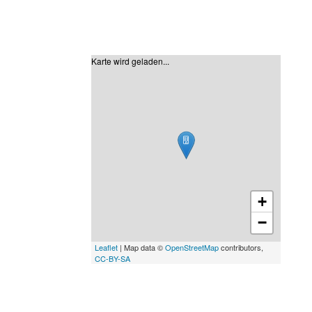
Karte wird geladen...
+
−
Leaflet
| Map data ©
OpenStreetMap
contributors,
CC-BY-SA