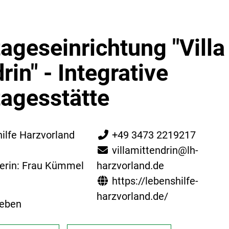
ageseinrichtung "Villa
rin" - Integrative
tagesstätte
ilfe Harzvorland
+49 3473 2219217
villamittendrin@lh-
terin: Frau Kümmel
harzvorland.de
https://lebenshilfe-
1
harzvorland.de/
leben