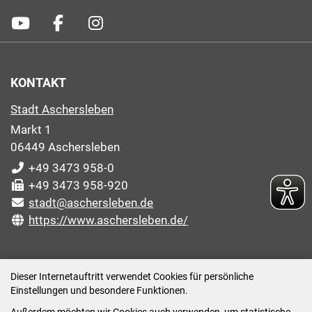
KONTAKT
Stadt Aschersleben
Markt 1
06449 Aschersleben
+49 3473 958-0
+49 3473 958-920
stadt@aschersleben.de
https://www.aschersleben.de/
ÖFFNUNGSZEITEN STADTVERWALTUNG
Dieser Internetauftritt verwendet Cookies für persönliche
Einstellungen und besondere Funktionen.
Montag: 09:00-12:00 /14:00-15:00 Uhr
Außerdem möchten wir Cookies auch verwenden, um statistische