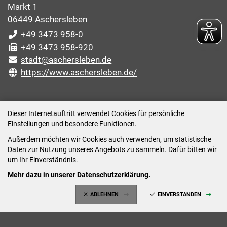
Markt 1
06449 Aschersleben
+49 3473 958-0
+49 3473 958-920
stadt@aschersleben.de
https://www.aschersleben.de/
ÖFFNUNGSZEITEN STADTVERWALTUNG
Dieser Internetauftritt verwendet Cookies für persönliche
Einstellungen und besondere Funktionen.
Montag: 09:00-12:00 /14:00-15:00 Uhr
Außerdem möchten wir Cookies auch verwenden, um statistische
Dienstag: 09:00-12:00 /14:00-16:00 Uhr
Daten zur Nutzung unseres Angebots zu sammeln. Dafür bitten wir
Mittwoch: 09:00 - 12:00 Uhr (nach vorheriger
um Ihr Einverständnis.
Terminvereinbarung)
Mehr dazu in unserer Datenschutzerklärung.
Donnerstag: 09:00-12:00 /14:00-18:00 Uhr
ABLEHNEN
EINVERSTANDEN
Freitag: 09:00-12:00 Uhr