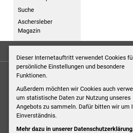
Suche
Aschersleber
Magazin
Formulare
Kontakt/Hinweis geben
Impressum
Dieser Internetauftritt verwendet Cookies fü
persönliche Einstellungen und besondere
Funktionen.
KONTAKT
ÖFFNUN
STADTV
Außerdem möchten wir Cookies auch verwe
Stadt Aschersleben
um statistische Daten zur Nutzung unseres
Markt 1
Montag: 0
Angebots zu sammeln. Dafür bitten wir um I
06449 Aschersleben
Uhr
Einverständnis.
+49 3473 958-0
Dienstag:
+49 3473 958-920
Uhr
Mehr dazu in unserer Datenschutzerklärung
stadt@aschersleben.de