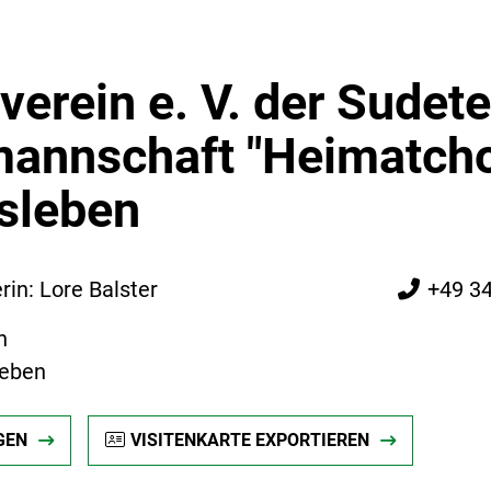
verein e. V. der Sude
annschaft "Heimatcho
sleben
in: Lore Balster
+49 3
n
leben
GEN
VISITENKARTE EXPORTIEREN