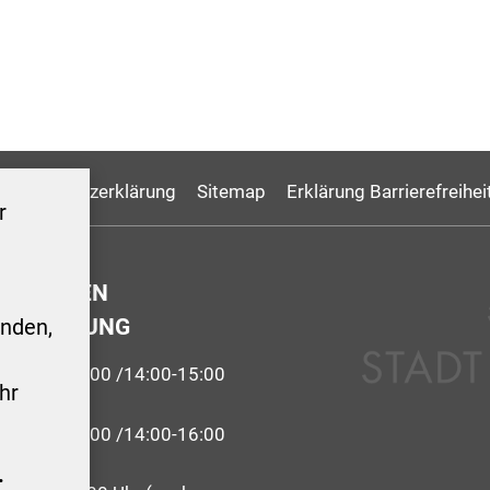
Datenschutzerklärung
Sitemap
Erklärung Barrierefreihei
r
GSZEITEN
ERWALTUNG
nden,
9:00-12:00 /14:00-15:00
hr
 09:00-12:00 /14:00-16:00
.