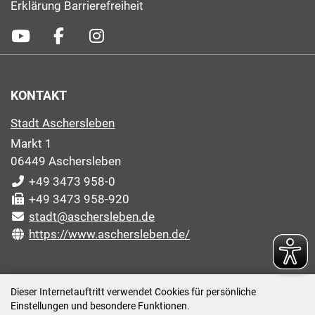
Erklärung Barrierefreiheit
KONTAKT
Stadt Aschersleben
Markt 1
06449 Aschersleben
+49 3473 958-0
+49 3473 958-920
stadt@aschersleben.de
https://www.aschersleben.de/
ÖFFNUNGSZEITEN STADTVERWALTUNG
Dieser Internetauftritt verwendet Cookies für persönliche
Einstellungen und besondere Funktionen.
Montag: 09:00-12:00 /14:00-15:00 Uhr