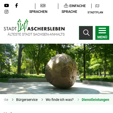
EINFACHE
SPRACHEN
SPRACHE
STADTPLAN
ÄLTESTE STADT SACHSEN-ANHALTS
MENÜ
tseite
Bürgerservice
Wo finde ich was?
Dienstleistungen