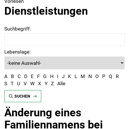
Vorlesen
Dienstleistungen
Suchbegriff:
Lebenslage:
A
B
C
D
E
F
G
H
I
J
K
L
M
N
O
P
Q
R
S
T
U
V
W
X
Y
Z
Alle
SUCHEN
Änderung eines
Familiennamens bei