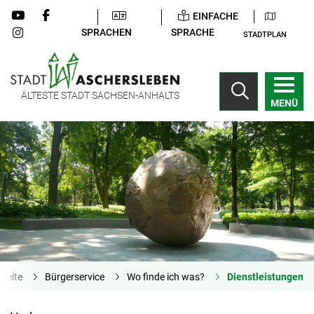
EINFACHE
SPRACHEN
SPRACHE
STADTPLAN
ÄLTESTE STADT SACHSEN-ANHALTS
MENÜ
tseite
Bürgerservice
Wo finde ich was?
Dienstleistungen