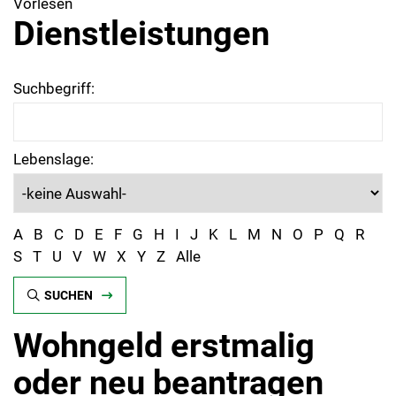
Vorlesen
Dienstleistungen
Suchbegriff:
Lebenslage:
A
B
C
D
E
F
G
H
I
J
K
L
M
N
O
P
Q
R
S
T
U
V
W
X
Y
Z
Alle
SUCHEN
Wohngeld erstmalig
oder neu beantragen