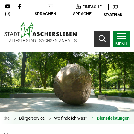
EINFACHE
SPRACHEN
SPRACHE
STADTPLAN
ÄLTESTE STADT SACHSEN-ANHALTS
MENÜ
tseite
Bürgerservice
Wo finde ich was?
Dienstleistungen