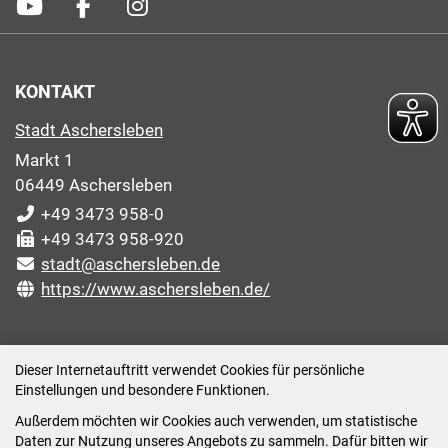
KONTAKT
Stadt Aschersleben
Markt 1
06449 Aschersleben
+49 3473 958-0
+49 3473 958-920
stadt@aschersleben.de
https://www.aschersleben.de/
ÖFFNUNGSZEITEN STADTVERWALTUNG
Dieser Internetauftritt verwendet Cookies für persönliche
Einstellungen und besondere Funktionen.
Montag: 09:00-12:00 /14:00-15:00 Uhr
Außerdem möchten wir Cookies auch verwenden, um statistische
Dienstag: 09:00-12:00 /14:00-16:00 Uhr
Daten zur Nutzung unseres Angebots zu sammeln. Dafür bitten wir