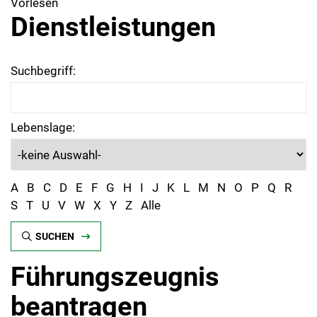
Vorlesen
Dienstleistungen
Suchbegriff:
Lebenslage:
A
B
C
D
E
F
G
H
I
J
K
L
M
N
O
P
Q
R
S
T
U
V
W
X
Y
Z
Alle
SUCHEN
Führungszeugnis
beantragen