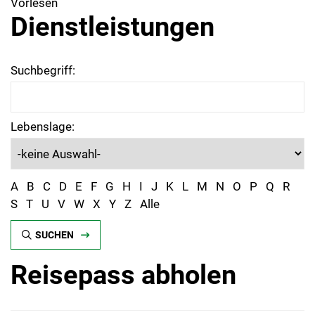
Vorlesen
Dienstleistungen
Suchbegriff:
Lebenslage:
A
B
C
D
E
F
G
H
I
J
K
L
M
N
O
P
Q
R
S
T
U
V
W
X
Y
Z
Alle
SUCHEN
Reisepass abholen