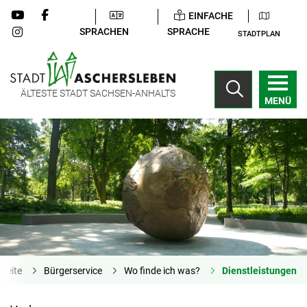
EINFACHE
SPRACHEN
SPRACHE
STADTPLAN
ÄLTESTE STADT SACHSEN-ANHALTS
MENÜ
tseite
Bürgerservice
Wo finde ich was?
Dienstleistungen