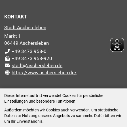
KONTAKT
Stadt Aschersleben
Markt 1
06449 Aschersleben
+49 3473 958-0
+49 3473 958-920
stadt@aschersleben.de
https://www.aschersleben.de/
ÖFFNUNGSZEITEN STADTVERWALTUNG
Dieser Internetauftritt verwendet Cookies für persönliche
Einstellungen und besondere Funktionen.
Montag: 09:00-12:00 /14:00-15:00 Uhr
Außerdem möchten wir Cookies auch verwenden, um statistische
Dienstag: 09:00-12:00 /14:00-16:00 Uhr
Daten zur Nutzung unseres Angebots zu sammeln. Dafür bitten wir
Mittwoch: 09:00 - 12:00 Uhr (nach vorheriger
um Ihr Einverständnis.
Terminvereinbarung)