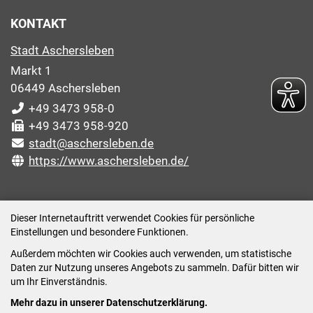
KONTAKT
Stadt Aschersleben
Markt 1
06449 Aschersleben
+49 3473 958-0
+49 3473 958-920
stadt@aschersleben.de
https://www.aschersleben.de/
ÖFFNUNGSZEITEN STADTVERWALTUNG
Dieser Internetauftritt verwendet Cookies für persönliche
Einstellungen und besondere Funktionen.
Montag: 09:00-12:00 /14:00-15:00 Uhr
Außerdem möchten wir Cookies auch verwenden, um statistische
Dienstag: 09:00-12:00 /14:00-16:00 Uhr
Daten zur Nutzung unseres Angebots zu sammeln. Dafür bitten wir
Mittwoch: 09:00 - 12:00 Uhr (nach vorheriger
um Ihr Einverständnis.
Terminvereinbarung)
Mehr dazu in unserer Datenschutzerklärung.